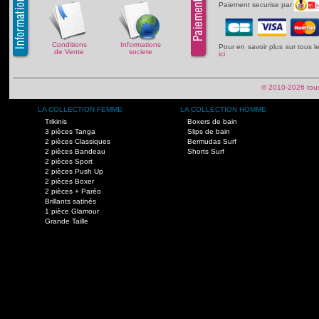
Paiement securise par
Conditions
Informations
Pour en savoir plus sur tous 
de Vente
societe
ici
© 2010-2026 tous
LA COLLECTION FEMME
LA COLLECTION HOMME
Trikinis
Boxers de bain
3 pièces Tanga
Slips de bain
2 pièces Classiques
Bermudas Surf
2 pièces Bandeau
Shorts Surf
2 pièces Sport
2 pièces Push Up
2 pièces Boxer
2 pièces + Paréo
Brillants satinés
1 pièce Glamour
Grande Taille