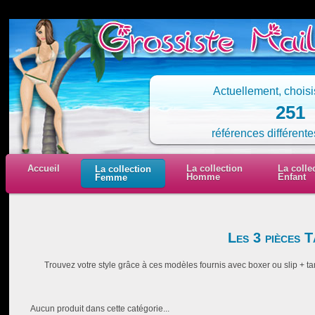
Actuellement, chois
251
références différente
Accueil
La collection
La colle
La collection
Homme
Enfant
Femme
Les 3 pièces 
Trouvez votre style grâce à ces modèles fournis avec boxer ou slip + ta
Aucun produit dans cette catégorie...