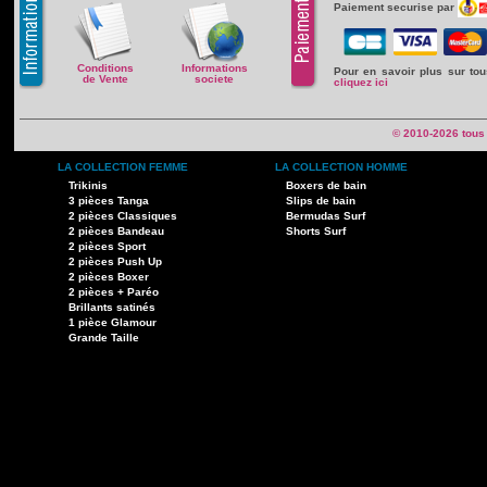
Paiement securise par
Conditions
Informations
Pour en savoir plus sur to
de Vente
societe
cliquez ici
© 2010-2026 tous
LA COLLECTION FEMME
LA COLLECTION HOMME
Trikinis
Boxers de bain
3 pièces Tanga
Slips de bain
2 pièces Classiques
Bermudas Surf
2 pièces Bandeau
Shorts Surf
2 pièces Sport
2 pièces Push Up
2 pièces Boxer
2 pièces + Paréo
Brillants satinés
1 pièce Glamour
Grande Taille