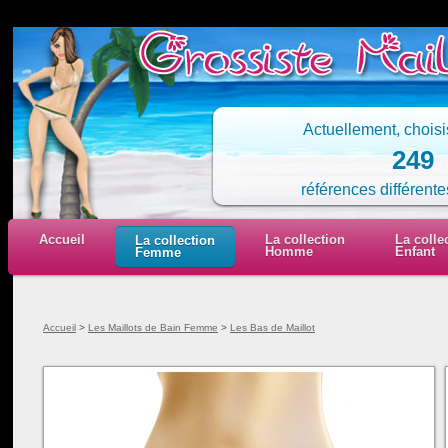
Actuellement, chois
249
références différente
Accueil
La collection
La colle
La collection
Homme
Enfant
Femme
Accueil
>
Les Maillots de Bain Femme
>
Les Bas de Maillot