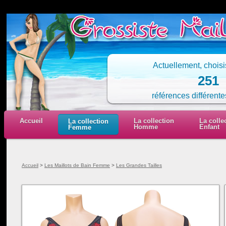
Actuellement, chois
251
références différente
Accueil
La collection
La colle
La collection
Homme
Enfant
Femme
Accueil
>
Les Maillots de Bain Femme
>
Les Grandes Tailles