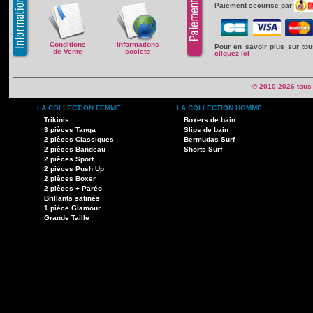
Paiement securise par
Conditions
Informations
Pour en savoir plus sur to
de Vente
societe
cliquez ici
© 2010-2026 tous
LA COLLECTION FEMME
LA COLLECTION HOMME
Trikinis
Boxers de bain
3 pièces Tanga
Slips de bain
2 pièces Classiques
Bermudas Surf
2 pièces Bandeau
Shorts Surf
2 pièces Sport
2 pièces Push Up
2 pièces Boxer
2 pièces + Paréo
Brillants satinés
1 pièce Glamour
Grande Taille